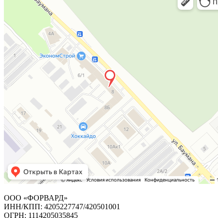
ООО «ФОРВАРД»
ИНН/КПП: 4205227747/420501001
ОГРН: 1114205035845