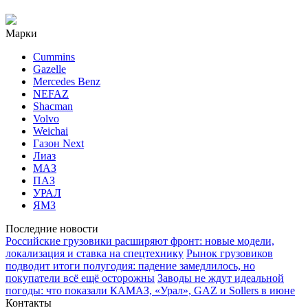
Марки
Cummins
Gazelle
Mercedes Benz
NEFAZ
Shacman
Volvo
Weichai
Газон Next
Лиаз
МАЗ
ПАЗ
УРАЛ
ЯМЗ
Последние новости
Российские грузовики расширяют фронт: новые модели,
локализация и ставка на спецтехнику
Рынок грузовиков
подводит итоги полугодия: падение замедлилось, но
покупатели всё ещё осторожны
Заводы не ждут идеальной
погоды: что показали КАМАЗ, «Урал», GAZ и Sollers в июне
Контакты