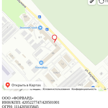
ООО «ФОРВАРД»
ИНН/КПП: 4205227747/420501001
ОГРН: 1114205035845