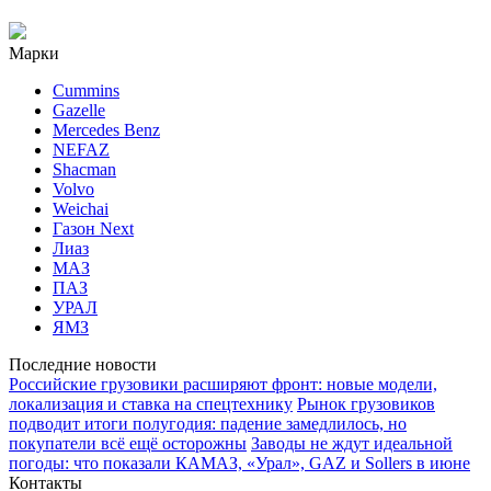
Марки
Cummins
Gazelle
Mercedes Benz
NEFAZ
Shacman
Volvo
Weichai
Газон Next
Лиаз
МАЗ
ПАЗ
УРАЛ
ЯМЗ
Последние новости
Российские грузовики расширяют фронт: новые модели,
локализация и ставка на спецтехнику
Рынок грузовиков
подводит итоги полугодия: падение замедлилось, но
покупатели всё ещё осторожны
Заводы не ждут идеальной
погоды: что показали КАМАЗ, «Урал», GAZ и Sollers в июне
Контакты