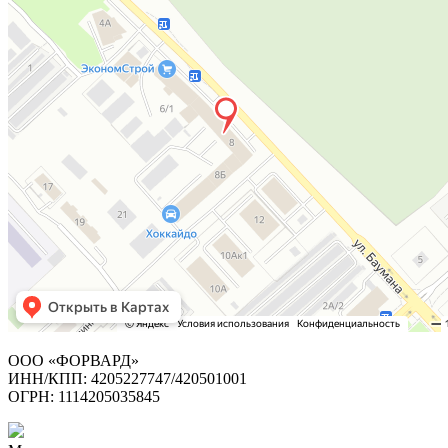
ООО «ФОРВАРД»
ИНН/КПП: 4205227747/420501001
ОГРН: 1114205035845