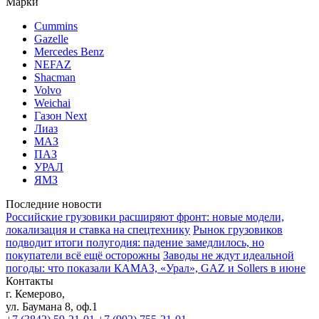
Марки
Cummins
Gazelle
Mercedes Benz
NEFAZ
Shacman
Volvo
Weichai
Газон Next
Лиаз
МАЗ
ПАЗ
УРАЛ
ЯМЗ
Последние новости
Российские грузовики расширяют фронт: новые модели,
локализация и ставка на спецтехнику
Рынок грузовиков
подводит итоги полугодия: падение замедлилось, но
покупатели всё ещё осторожны
Заводы не ждут идеальной
погоды: что показали КАМАЗ, «Урал», GAZ и Sollers в июне
Контакты
г. Кемерово,
ул. Баумана 8, оф.1