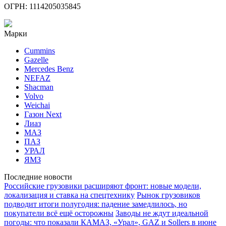
ОГРН: 1114205035845
Марки
Cummins
Gazelle
Mercedes Benz
NEFAZ
Shacman
Volvo
Weichai
Газон Next
Лиаз
МАЗ
ПАЗ
УРАЛ
ЯМЗ
Последние новости
Российские грузовики расширяют фронт: новые модели,
локализация и ставка на спецтехнику
Рынок грузовиков
подводит итоги полугодия: падение замедлилось, но
покупатели всё ещё осторожны
Заводы не ждут идеальной
погоды: что показали КАМАЗ, «Урал», GAZ и Sollers в июне