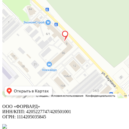
ООО «ФОРВАРД»
ИНН/КПП: 4205227747/420501001
ОГРН: 1114205035845