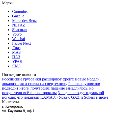
Марки
Cummins
Gazelle
Mercedes Benz
NEFAZ
Shacman
Volvo
Weichai
Газон Next
Лиаз
МАЗ
ПАЗ
УРАЛ
ЯМЗ
Последние новости
Российские грузовики расширяют фронт: новые модели,
локализация и ставка на спецтехнику
Рынок грузовиков
подводит итоги полугодия: падение замедлилось, но
покупатели всё ещё осторожны
Заводы не ждут идеальной
погоды: что показали КАМАЗ, «Урал», GAZ и Sollers в июне
Контакты
г. Кемерово,
ул. Баумана 8, оф.1