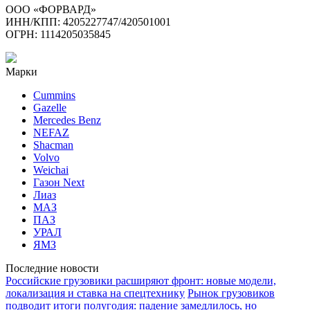
ООО «ФОРВАРД»
ИНН/КПП: 4205227747/420501001
ОГРН: 1114205035845
Марки
Cummins
Gazelle
Mercedes Benz
NEFAZ
Shacman
Volvo
Weichai
Газон Next
Лиаз
МАЗ
ПАЗ
УРАЛ
ЯМЗ
Последние новости
Российские грузовики расширяют фронт: новые модели,
локализация и ставка на спецтехнику
Рынок грузовиков
подводит итоги полугодия: падение замедлилось, но