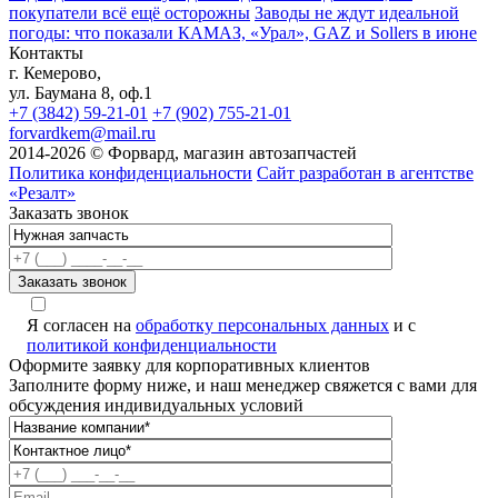
покупатели всё ещё осторожны
Заводы не ждут идеальной
погоды: что показали КАМАЗ, «Урал», GAZ и Sollers в июне
Контакты
г. Кемерово,
ул. Баумана 8, оф.1
+7 (3842) 59-21-01
+7 (902) 755-21-01
forvardkem@mail.ru
2014-2026 © Форвард, магазин автозапчастей
Политика конфиденциальности
Сайт разработан в агентстве
«Резалт»
Заказать звонок
A
Я согласен на
обработку персональных данных
и с
политикой конфиденциальности
Оформите заявку для корпоративных клиентов
Заполните форму ниже, и наш менеджер свяжется с вами для
обсуждения индивидуальных условий