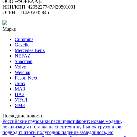
ООО «ФОРВАРД»
ИНН/КПП: 4205227747/420501001
ОГРН: 1114205035845
Марки
Cummins
Gazelle
Mercedes Benz
NEFAZ
Shacman
Volvo
Weichai
Газон Next
Лиаз
МАЗ
ПАЗ
УРАЛ
ЯМЗ
Последние новости
Российские грузовики расширяют фронт: новые модели,
локализация и ставка на спецтехнику
Рынок грузовиков
подводит итоги полугодия: падение замедлилось, но