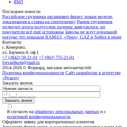
ЯМЗ
Последние новости
Российские грузовики расширяют фронт: новые модели,
локализация и ставка на спецтехнику
Рынок грузовиков
подводит итоги полугодия: падение замедлилось, но
покупатели всё ещё осторожны
Заводы не ждут идеальной
погоды: что показали КАМАЗ, «Урал», GAZ и Sollers в июне
Контакты
г. Кемерово,
ул. Баумана 8, оф.1
+7 (3842) 59-21-01
+7 (902) 755-21-01
forvardkem@mail.ru
2014-2026 © Форвард, магазин автозапчастей
Политика конфиденциальности
Сайт разработан в агентстве
«Резалт»
Заказать звонок
Я согласен на
обработку персональных данных
и с
политикой конфиденциальности
Оформите заявку для корпоративных клиентов
Заполните форму ниже, и наш менеджер свяжется с вами для