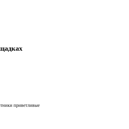
ощадках
ботники приветливые