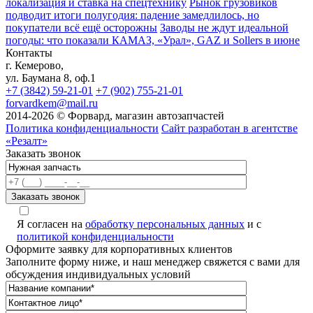
локализация и ставка на спецтехнику
Рынок грузовиков
подводит итоги полугодия: падение замедлилось, но
покупатели всё ещё осторожны
Заводы не ждут идеальной
погоды: что показали КАМАЗ, «Урал», GAZ и Sollers в июне
Контакты
г. Кемерово,
ул. Баумана 8, оф.1
+7 (3842) 59-21-01
+7 (902) 755-21-01
forvardkem@mail.ru
2014-2026 © Форвард, магазин автозапчастей
Политика конфиденциальности
Сайт разработан в агентстве
«Резалт»
Заказать звонок
Я согласен на
обработку персональных данных
и с
политикой конфиденциальности
Оформите заявку для корпоративных клиентов
Заполните форму ниже, и наш менеджер свяжется с вами для
обсуждения индивидуальных условий