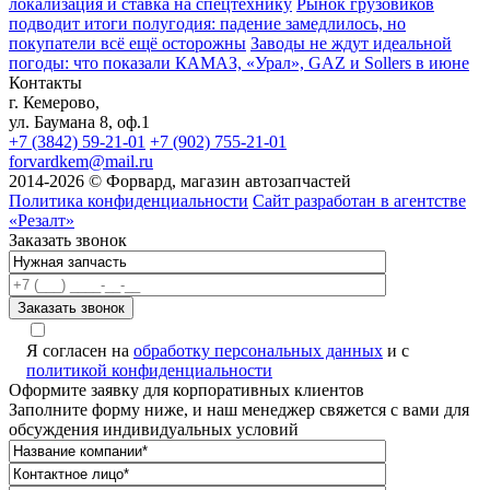
локализация и ставка на спецтехнику
Рынок грузовиков
подводит итоги полугодия: падение замедлилось, но
покупатели всё ещё осторожны
Заводы не ждут идеальной
погоды: что показали КАМАЗ, «Урал», GAZ и Sollers в июне
Контакты
г. Кемерово,
ул. Баумана 8, оф.1
+7 (3842) 59-21-01
+7 (902) 755-21-01
forvardkem@mail.ru
2014-2026 © Форвард, магазин автозапчастей
Политика конфиденциальности
Сайт разработан в агентстве
«Резалт»
Заказать звонок
Я согласен на
обработку персональных данных
и с
политикой конфиденциальности
Оформите заявку для корпоративных клиентов
Заполните форму ниже, и наш менеджер свяжется с вами для
обсуждения индивидуальных условий