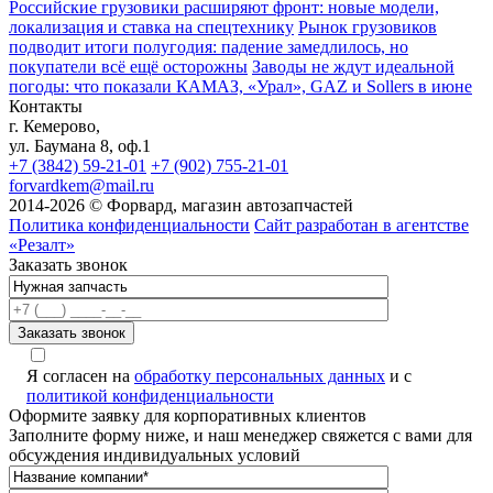
Российские грузовики расширяют фронт: новые модели,
локализация и ставка на спецтехнику
Рынок грузовиков
подводит итоги полугодия: падение замедлилось, но
покупатели всё ещё осторожны
Заводы не ждут идеальной
погоды: что показали КАМАЗ, «Урал», GAZ и Sollers в июне
Контакты
г. Кемерово,
ул. Баумана 8, оф.1
+7 (3842) 59-21-01
+7 (902) 755-21-01
forvardkem@mail.ru
2014-2026 © Форвард, магазин автозапчастей
Политика конфиденциальности
Сайт разработан в агентстве
«Резалт»
Заказать звонок
Я согласен на
обработку персональных данных
и с
политикой конфиденциальности
Оформите заявку для корпоративных клиентов
Заполните форму ниже, и наш менеджер свяжется с вами для
обсуждения индивидуальных условий