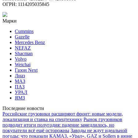
ОГРН: 1114205035845
Марки
Cummins
Gazelle
Mercedes Benz
NEFAZ
Shacman
Volvo
Weichai
Газон Next
Лиаз
МАЗ
ПАЗ
УРАЛ
ЯМЗ
Последние новости
Российские грузовики расширяют фронт: новые модели,
локализация и ставка на спецтехнику
Рынок грузовиков
подводит итоги полугодия: падение замедлилось, но
покупатели всё ещё осторожны
Заводы не ждут идеальной
погоды: что показали КАМАЗ, «Урал», GAZ и Sollers в июне