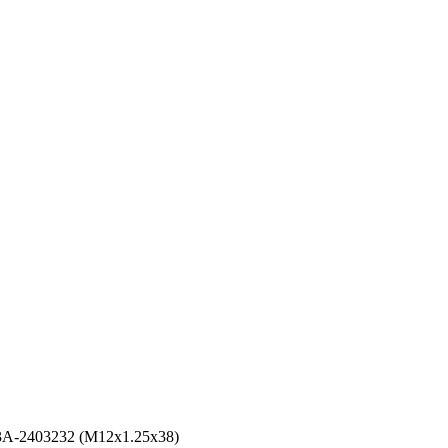
3A-2403232 (М12х1.25х38)