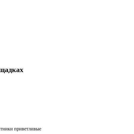
ощадках
ботники приветливые