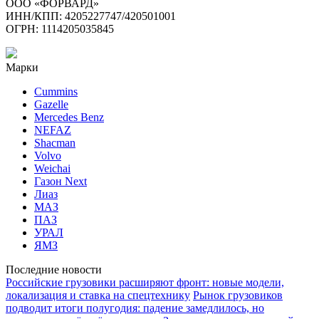
ООО «ФОРВАРД»
ИНН/КПП: 4205227747/420501001
ОГРН: 1114205035845
Марки
Cummins
Gazelle
Mercedes Benz
NEFAZ
Shacman
Volvo
Weichai
Газон Next
Лиаз
МАЗ
ПАЗ
УРАЛ
ЯМЗ
Последние новости
Российские грузовики расширяют фронт: новые модели,
локализация и ставка на спецтехнику
Рынок грузовиков
подводит итоги полугодия: падение замедлилось, но