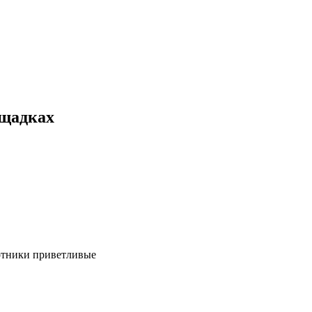
ощадках
ботники приветливые