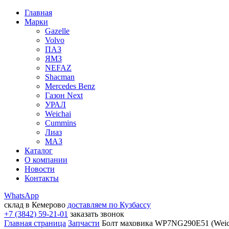
Главная
Марки
Gazelle
Volvo
ПАЗ
ЯМЗ
NEFAZ
Shacman
Mercedes Benz
Газон Next
УРАЛ
Weichai
Cummins
Лиаз
МАЗ
Каталог
О компании
Новости
Контакты
WhatsApp
склад в Кемерово
доставляем по Кузбассу
+7 (3842) 59-21-01
заказать звонок
Главная страница
Запчасти
Болт маховика WP7NG290E51 (Weic