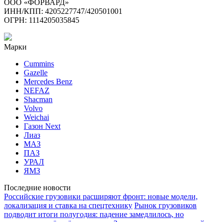
ООО «ФОРВАРД»
ИНН/КПП: 4205227747/420501001
ОГРН: 1114205035845
Марки
Cummins
Gazelle
Mercedes Benz
NEFAZ
Shacman
Volvo
Weichai
Газон Next
Лиаз
МАЗ
ПАЗ
УРАЛ
ЯМЗ
Последние новости
Российские грузовики расширяют фронт: новые модели,
локализация и ставка на спецтехнику
Рынок грузовиков
подводит итоги полугодия: падение замедлилось, но