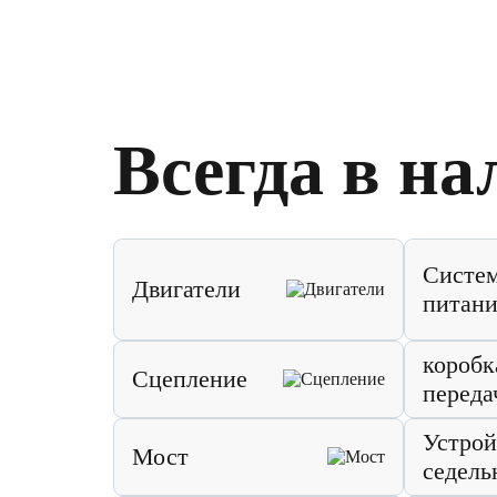
Всегда в на
Систе
Двигатели
питани
коробк
Сцепление
переда
Устрой
Мост
седель