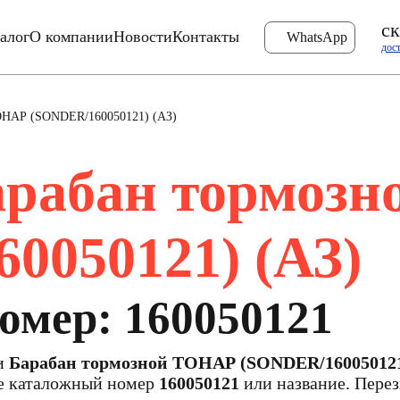
ск
алог
О компании
Новости
Контакты
WhatsApp
дос
ОНАР (SONDER/160050121) (АЗ)
арабан тормоз
0050121) (АЗ)
омер: 160050121
ти
Барабан тормозной ТОНАР (SONDER/160050121
те каталожный номер
160050121
или название. Перез