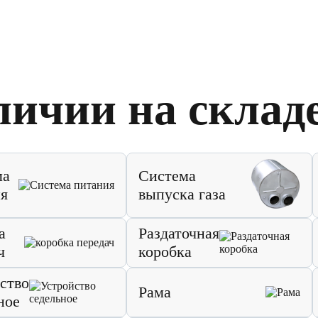
личии на склад
ма
Система
я
выпуска газа
а
Раздаточная
ч
коробка
ство
Рама
ное