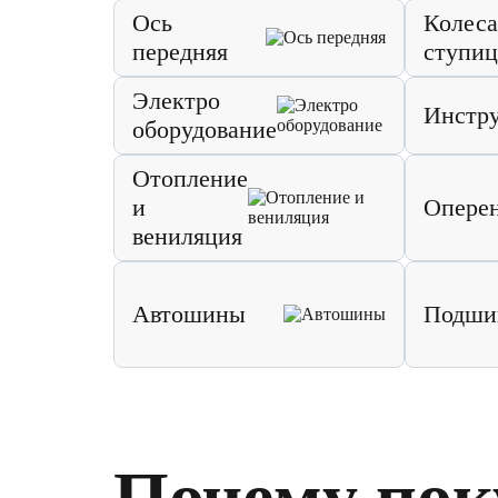
Ось
Колеса
передняя
ступи
Электро
Инстр
оборудование
Отопление
и
Опере
вениляция
Автошины
Подши
Почему пок