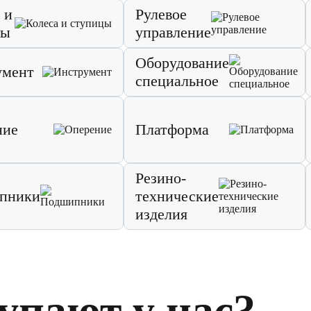
 и
Рулевое
цы
управление
Оборудование
умент
специальное
ние
Платформа
Резино-
пники
технические
изделия
упают у нас?