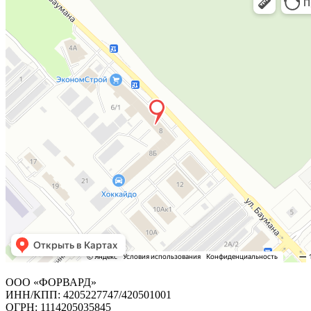
ООО «ФОРВАРД»
ИНН/КПП: 4205227747/420501001
ОГРН: 1114205035845