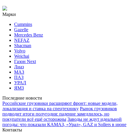
Марки
Cummins
Gazelle
Mercedes Benz
NEFAZ
Shacman
Volvo
Weichai
Газон Next
Лиаз
МАЗ
ПАЗ
УРАЛ
ЯМЗ
Последние новости
Российские грузовики расширяют фронт: новые модели,
локализация и ставка на спецтехнику
Рынок грузовиков
подводит итоги полугодия: падение замедлилось, но
покупатели всё ещё осторожны
Заводы не ждут идеальной
погоды: что показали КАМАЗ, «Урал», GAZ и Sollers в июне
Контакты