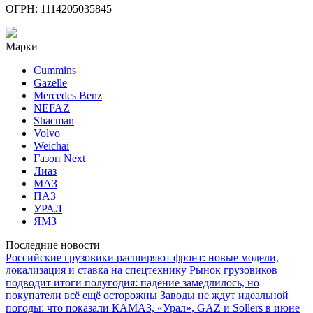
ОГРН: 1114205035845
Марки
Cummins
Gazelle
Mercedes Benz
NEFAZ
Shacman
Volvo
Weichai
Газон Next
Лиаз
МАЗ
ПАЗ
УРАЛ
ЯМЗ
Последние новости
Российские грузовики расширяют фронт: новые модели,
локализация и ставка на спецтехнику
Рынок грузовиков
подводит итоги полугодия: падение замедлилось, но
покупатели всё ещё осторожны
Заводы не ждут идеальной
погоды: что показали КАМАЗ, «Урал», GAZ и Sollers в июне