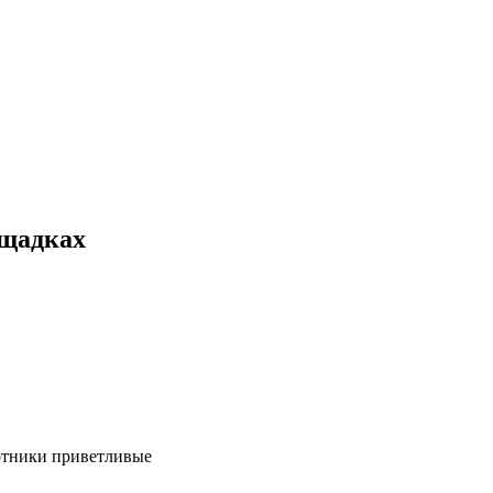
ощадках
ботники приветливые