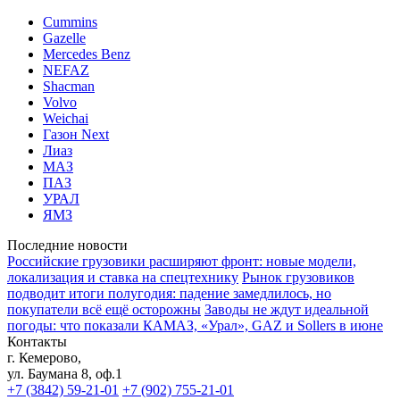
Cummins
Gazelle
Mercedes Benz
NEFAZ
Shacman
Volvo
Weichai
Газон Next
Лиаз
МАЗ
ПАЗ
УРАЛ
ЯМЗ
Последние новости
Российские грузовики расширяют фронт: новые модели,
локализация и ставка на спецтехнику
Рынок грузовиков
подводит итоги полугодия: падение замедлилось, но
покупатели всё ещё осторожны
Заводы не ждут идеальной
погоды: что показали КАМАЗ, «Урал», GAZ и Sollers в июне
Контакты
г. Кемерово,
ул. Баумана 8, оф.1
+7 (3842) 59-21-01
+7 (902) 755-21-01