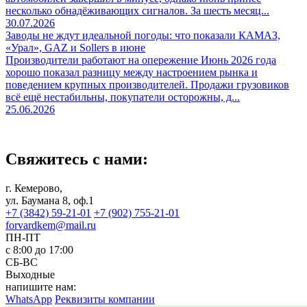
несколько обнадёживающих сигналов. За шесть месяц...
30.07.2026
Заводы не ждут идеальной погоды: что показали КАМАЗ,
«Урал», GAZ и Sollers в июне
Производители работают на опережение Июнь 2026 года
хорошо показал разницу между настроением рынка и
поведением крупных производителей. Продажи грузовиков
всё ещё нестабильны, покупатели осторожны, д...
25.06.2026
Свяжитесь с нами:
г. Кемерово,
ул. Баумана 8, оф.1
+7 (3842) 59-21-01
+7 (902) 755-21-01
forvardkem@mail.ru
ПН-ПТ
с 8:00 до 17:00
СБ-ВС
Выходные
напишите нам:
WhatsApp
Реквизиты компании