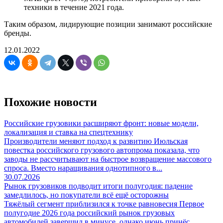
техники в течение 2021 года.
Таким образом, лидирующие позиции занимают российские
бренды.
12.01.2022
Похожие новости
Российские грузовики расширяют фронт: новые модели,
локализация и ставка на спецтехнику
Производители меняют подход к развитию Июльская
повестка российского грузового автопрома показала, что
заводы не рассчитывают на быстрое возвращение массового
спроса. Вместо наращивания однотипного в...
30.07.2026
Рынок грузовиков подводит итоги полугодия: падение
замедлилось, но покупатели всё ещё осторожны
Тяжёлый сегмент приблизился к точке равновесия Первое
полугодие 2026 года российский рынок грузовых
автомобилей завершил в минусе, однако июнь принёс